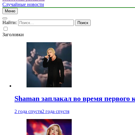
Случайные новости
Меню
Найти:
Заголовки
Shaman заплакал во время первого 
2 года спустя
2 года спустя