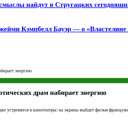
е смыслы найдут в Стругацких сегодняш
жейми Кэмпбелл Бауэр — о «Властелине 
абирает энергию
отических драм набирает энергию
ядке устремятся в кинотеатры: на экраны выйдет фильм франц