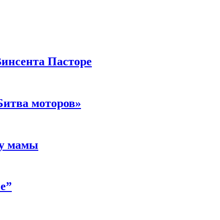
Винсента Пасторе
Битва моторов»
 у мамы
е”