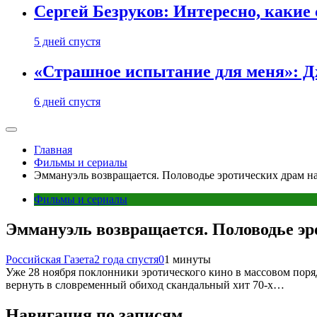
Сергей Безруков: Интересно, каки
5 дней спустя
«Страшное испытание для меня»: Д
6 дней спустя
Главная
Фильмы и сериалы
Эммануэль возвращается. Половодье эротических драм н
Фильмы и сериалы
Эммануэль возвращается. Половодье эр
Российская Газета
2 года спустя
0
1 минуты
Уже 28 ноября поклонники эротического кино в массовом пор
вернуть в словременный обиход скандальный хит 70-х…
Навигация по записям