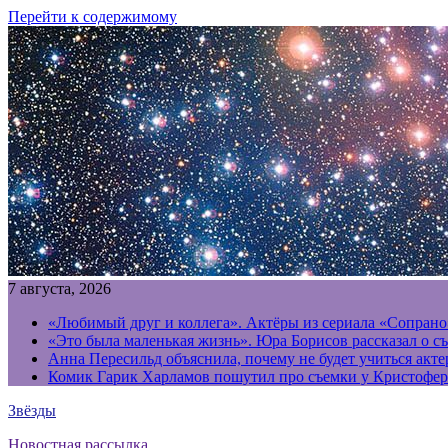
Перейти к содержимому
7 августа, 2026
«Любимый друг и коллега». Актёры из сериала «Сопрано
«Это была маленькая жизнь». Юра Борисов рассказал о с
Анна Пересильд объяснила, почему не будет учиться акт
Комик Гарик Харламов пошутил про съемки у Кристофер
Звёзды
Новостная рассылка