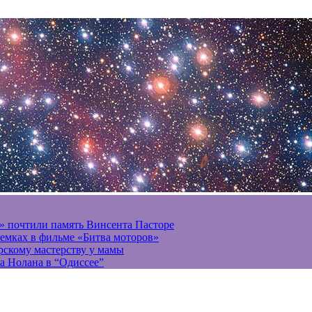
» почтили память Винсента Пасторе
ъемках в фильме «Битва моторов»
ерскому мастерству у мамы
а Нолана в “Одиссее”