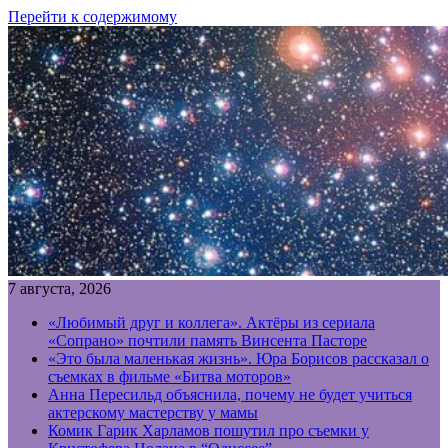
Перейти к содержимому
7 августа, 2026
«Любимый друг и коллега». Актёры из сериала
«Сопрано» почтили память Винсента Пасторе
«Это была маленькая жизнь». Юра Борисов рассказал о
съемках в фильме «Битва моторов»
Анна Пересильд объяснила, почему не будет учиться
актерскому мастерству у мамы
Комик Гарик Харламов пошутил про съемки у