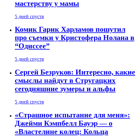
мастерству у мамы
5 дней спустя
Комик Гарик Харламов пошутил
про съемки у Кристофера Нолана в
“Одиссее”
5 дней спустя
Сергей Безруков: Интересно, какие
смыслы найдут в Стругацких
сегодняшние зумеры и альфы
5 дней спустя
«Страшное испытание для меня»:
Джейми Кэмпбелл Бауэр — о
«Властелине колец: Кольца