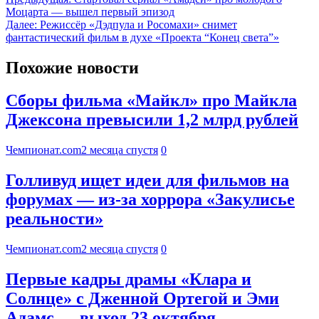
Моцарта — вышел первый эпизод
Далее:
Режиссёр «Дэдпула и Росомахи» снимет
фантастический фильм в духе «Проекта “Конец света”»
Похожие новости
Сборы фильма «Майкл» про Майкла
Джексона превысили 1,2 млрд рублей
Чемпионат.com
2 месяца спустя
0
Голливуд ищет идеи для фильмов на
форумах — из-за хоррора «Закулисье
реальности»
Чемпионат.com
2 месяца спустя
0
Первые кадры драмы «Клара и
Солнце» с Дженной Ортегой и Эми
Адамс — выход 23 октября