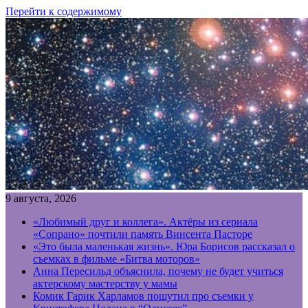
Перейти к содержимому
9 августа, 2026
«Любимый друг и коллега». Актёры из сериала
«Сопрано» почтили память Винсента Пасторе
«Это была маленькая жизнь». Юра Борисов рассказал о
съемках в фильме «Битва моторов»
Анна Пересильд объяснила, почему не будет учиться
актерскому мастерству у мамы
Комик Гарик Харламов пошутил про съемки у