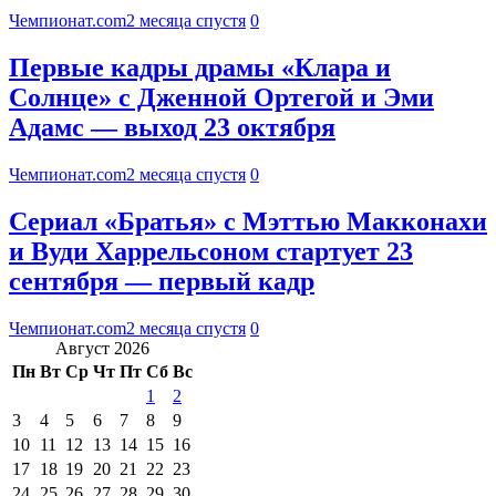
Чемпионат.com
2 месяца спустя
0
Первые кадры драмы «Клара и
Солнце» с Дженной Ортегой и Эми
Адамс — выход 23 октября
Чемпионат.com
2 месяца спустя
0
Сериал «Братья» с Мэттью Макконахи
и Вуди Харрельсоном стартует 23
сентября — первый кадр
Чемпионат.com
2 месяца спустя
0
Август 2026
Пн
Вт
Ср
Чт
Пт
Сб
Вс
1
2
3
4
5
6
7
8
9
10
11
12
13
14
15
16
17
18
19
20
21
22
23
24
25
26
27
28
29
30