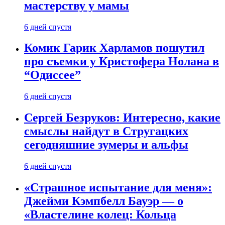
мастерству у мамы
6 дней спустя
Комик Гарик Харламов пошутил
про съемки у Кристофера Нолана в
“Одиссее”
6 дней спустя
Сергей Безруков: Интересно, какие
смыслы найдут в Стругацких
сегодняшние зумеры и альфы
6 дней спустя
«Страшное испытание для меня»:
Джейми Кэмпбелл Бауэр — о
«Властелине колец: Кольца