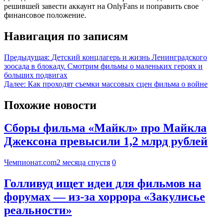
решившей завести аккаунт на OnlyFans и поправить свое
финансовое положение.
Навигация по записям
Предыдущая:
Детский концлагерь и жизнь Ленинградского
зоосада в блокаду. Смотрим фильмы о маленьких героях и
больших подвигах
Далее:
Как проходят съемки массовых сцен фильма о войне
Похожие новости
Сборы фильма «Майкл» про Майкла
Джексона превысили 1,2 млрд рублей
Чемпионат.com
2 месяца спустя
0
Голливуд ищет идеи для фильмов на
форумах — из-за хоррора «Закулисье
реальности»