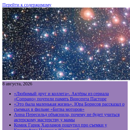
Перейти к содержимому
8 августа, 2026
«Любимый друг и коллега». Актёры из сериала
«Сопрано» почтили память Винсента Пасторе
«Это была маленькая жизнь». Юра Борисов рассказал о
съемках в фильме «Битва моторов»
Анна Пересильд объяснила, почему не будет учиться
актерскому мастерству у мамы
Комик Гарик Харламов пошутил про съемки у