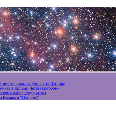
» почтили память Винсента Пасторе
ъемках в фильме «Битва моторов»
ерскому мастерству у мамы
а Нолана в “Одиссее”