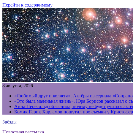
Перейти к содержимому
8 августа, 2026
«Любимый друг и коллега». Актёры из сериала «Сопрано
«Это была маленькая жизнь». Юра Борисов рассказал о с
Анна Пересильд объяснила, почему не будет учиться акт
Комик Гарик Харламов пошутил про съемки у Кристофер
Звёзды
Новостная рассылка