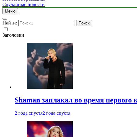
Случайные новости
Меню
Найти:
Заголовки
Shaman заплакал во время первого 
2 года спустя
2 года спустя