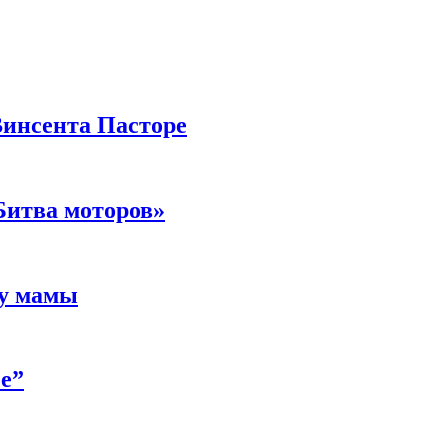
Винсента Пасторе
Битва моторов»
 у мамы
е”